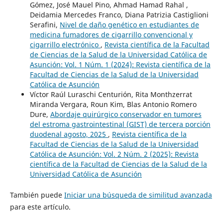
Gómez, José Mauel Pino, Ahmad Hamad Rahal ,
Deidamia Mercedes Franco, Diana Patrizia Castiglioni
Serafini,
Nivel de daño genético en estudiantes de
medicina fumadores de cigarrillo convencional y
cigarrillo electrónico
,
Revista científica de la Facultad
de Ciencias de la Salud de la Universidad Católica de
Asunción: Vol. 1 Núm. 1 (2024): Revista científica de la
Facultad de Ciencias de la Salud de la Universidad
Católica de Asunción
Víctor Raúl Luraschi Centurión, Rita Monthzerrat
Miranda Vergara, Roun Kim, Blas Antonio Romero
Dure,
Abordaje quirúrgico conservador en tumores
del estroma gastrointestinal (GIST) de tercera porción
duodenal agosto, 2025
,
Revista científica de la
Facultad de Ciencias de la Salud de la Universidad
Católica de Asunción: Vol. 2 Núm. 2 (2025): Revista
científica de la Facultad de Ciencias de la Salud de la
Universidad Católica de Asunción
También puede
Iniciar una búsqueda de similitud avanzada
para este artículo.