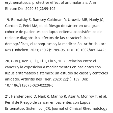
erythematosus: protective effect of antimalarials. Ann
Rheum Dis. 2020;59(2):99-102.
19. Bernatsky S, Ramsey-Goldman R, Urowitz MB, Hanly JG,
Gordon C, Petri MA, et al. Riesgo de cáncer en una gran
cohorte de pacientes con lupus eritematoso sistémico de
reciente diagnóstico: efectos de las características
demográficas, el tabaquismo y la medicación. Arthritis Care
Res (Hoboken. 2021;73(12):1789–95. DOI: 10.1002/acr.24425
20. Guo J, Ren Z, Li J, Li T, Liu S, Yu Z. Relación entre el
cáncer y la exposición a medicamentos en pacientes con
lupus eritematoso sistémico: un estudio de casos y controles
anidado. Arthritis Res Ther. 2020; 22(1): 159. Doi:
10.1186/s13075-020-02228-6.
21. Handenberg D, Naik R, Manno R, Azar A, Monroy T, et al.
Perfil de Riesgo de cancer en pacientes con Lupus
Eritematoso Sistemico. JCR: Journal of Clinical Rheumatology