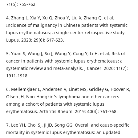
71(5): 755-762.
4. Zhang L, Xia Y, Xu Q, Zhou Y, Liu X, Zhang Q, et al.
Incidence of malignancy in Chinese patients with systemic
lupus erythematosus: a single-center retrospective study.
Lupus. 2020; 29(6): 617-623.
5. Yuan S, Wang J, Su J, Wang Y, Cong Y, Li H, et al. Risk of
cancer in patients with systemic lupus erythematosus: a
systematic review and meta-analysis. J Cancer. 2020; 11(7):
1911-1918.
6. Mellemkjaer L, Andersen V, Linet MS, Gridley G, Hoover R,
Olsen JH. Non-Hodgkin's lymphoma and other cancers
among a cohort of patients with systemic lupus
erythematosus. Arthritis Rheum. 2019; 40(4): 761-768.
7. Lee YH, Choi SJ, Ji JD, Song GG. Overall and cause-specific
mortality in systemic lupus erythematosus: an updated