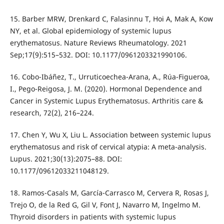
15. Barber MRW, Drenkard C, Falasinnu T, Hoi A, Mak A, Kow
NY, et al. Global epidemiology of systemic lupus
erythematosus. Nature Reviews Rheumatology. 2021
Sep;17(9):515–532. DOI: 10.1177/0961203321990106.
16. Cobo-Ibáñez, T., Urruticoechea-Arana, A., Rúa-Figueroa,
I., Pego-Reigosa, J. M. (2020). Hormonal Dependence and
Cancer in Systemic Lupus Erythematosus. Arthritis care &
research, 72(2), 216–224.
17. Chen Y, Wu X, Liu L. Association between systemic lupus
erythematosus and risk of cervical atypia: A meta-analysis.
Lupus. 2021;30(13):2075–88. DOI:
10.1177/09612033211048129.
18. Ramos-Casals M, García-Carrasco M, Cervera R, Rosas J,
Trejo O, de la Red G, Gil V, Font J, Navarro M, Ingelmo M.
Thyroid disorders in patients with systemic lupus