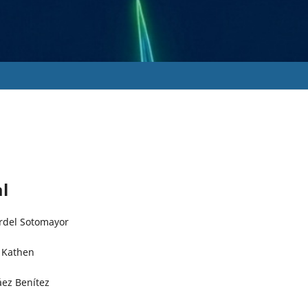
al
ardel Sotomayor
n Kathen
áez Benítez