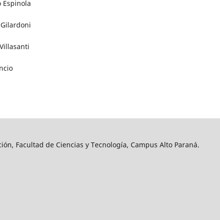
 Espinola
Gilardoni
Villasanti
ncio
ción, Facultad de Ciencias y Tecnología, Campus Alto Paraná.