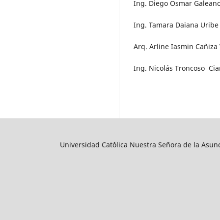
Ing. Diego Osmar Galeano
Ing. Tamara Daiana Uribe 
Arq. Arline Iasmin Cañiza 
Ing. Nicolás Troncoso Cia
Universidad Cat´ólica Nuestra Señora de la Asun