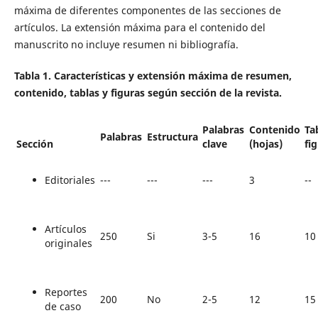
máxima de diferentes componentes de las secciones de
artículos. La extensión máxima para el contenido del
manuscrito no incluye resumen ni bibliografía.
Tabla 1.
Características y extensión máxima de resumen,
contenido, tablas y figuras según sección de la revista.
Palabras
Contenido
Ta
Palabras
Estructura
clave
(hojas)
fi
Sección
Editoriales
---
---
---
3
--
Artículos
250
Si
3-5
16
10
originales
Reportes
200
No
2-5
12
15
de caso