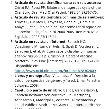
Artículo de revista científica hasta con seis autores:
Crinzi RA, Rossi PP. Bilateral dentigerous cysts of the
Oral Surg Oral Med Oral Pathol. 1982;54(3):367-75.
Artículo de revista científica con más de seis autores:
Troyes L, Fuentes L, Troyes M, Canelo L, García M,
Anaya E, et al. Etiología del síndrome febril agudo en
la provincia de Jaén, Perú 2004-2005. Rev Peru Med
Exp Salud 2006;23(1):5-11.
Artículo en revista en Internet:
Salisch NC,
Vujadinovic M, van der Helm E, Spek D, Vorthoren L,
Serroyen J, et al. Antigen capsid-display on human
adenovirus 35 via pIX fusion is a potent vaccine
platform. PLoS One [Internet]. 2017; 12(3):e0174728.
Disponible en:
https://www.ncbi.nlm.nih.gov/pubmed/28362809
Libros y monografías:
Villanueva R. Derecho a la
salud, perspectiva de género y 1a ed. Lima: Palestra
Editores; 2009.
Capítulo o parte de un libro:
Bello J, García-Jalón I,
Candela Restauración colectiva. En: Martinez J,
Astiasaran I, Madrigal H, editores. Alimentación y
Salud Pública. Madrid: McGraw-Hill, Interamericana;