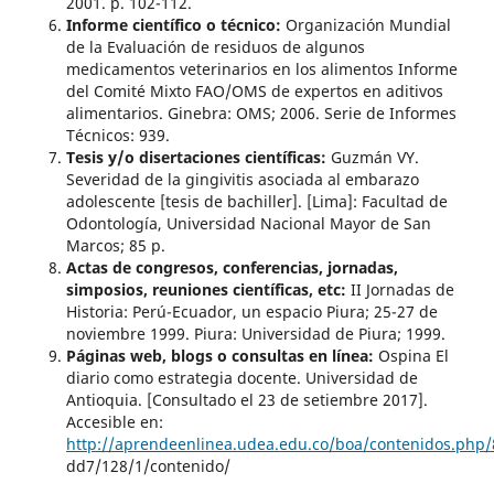
2001. p. 102-112.
Informe científico o técnico:
Organización Mundial
de la Evaluación de residuos de algunos
medicamentos veterinarios en los alimentos Informe
del Comité Mixto FAO/OMS de expertos en aditivos
alimentarios. Ginebra: OMS; 2006. Serie de Informes
Técnicos: 939.
Tesis y/o disertaciones científicas:
Guzmán VY.
Severidad de la gingivitis asociada al embarazo
adolescente [tesis de bachiller]. [Lima]: Facultad de
Odontología, Universidad Nacional Mayor de San
Marcos; 85 p.
Actas de congresos, conferencias, jornadas,
simposios, reuniones científicas, etc:
II Jornadas de
Historia: Perú-Ecuador, un espacio Piura; 25-27 de
noviembre 1999. Piura: Universidad de Piura; 1999.
Páginas web, blogs o consultas en línea:
Ospina El
diario como estrategia docente. Universidad de
Antioquia. [Consultado el 23 de setiembre 2017].
Accesible en:
http://aprendeenlinea.udea.edu.co/boa/contenidos.ph
dd7/128/1/contenido/