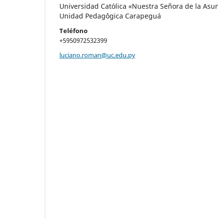
Universidad Católica «Nuestra Señora de la Asu
Unidad Pedag´ógica Carapeguá
Teléfono
+5950972532399
luciano.roman@uc.edu.py