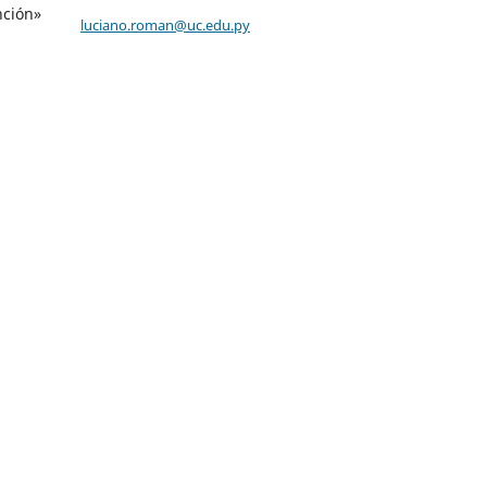
nción»
luciano.roman@uc.edu.py