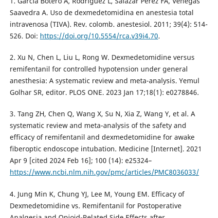
1. García Botero A, Rodríguez L, Salazar Pérez FA, Venegas
Saavedra A. Uso de dexmedetomidina en anestesia total
intravenosa (TIVA). Rev. colomb. anestesiol. 2011; 39(4): 514-
526. Doi:
https://doi.org/10.5554/rca.v39i4.70
.
2. Xu N, Chen L, Liu L, Rong W. Dexmedetomidine versus
remifentanil for controlled hypotension under general
anesthesia: A systematic review and meta-analysis. Yemul
Golhar SR, editor. PLOS ONE. 2023 Jan 17;18(1): e0278846.
3. Tang ZH, Chen Q, Wang X, Su N, Xia Z, Wang Y, et al. A
systematic review and meta-analysis of the safety and
efficacy of remifentanil and dexmedetomidine for awake
fiberoptic endoscope intubation. Medicine [Internet]. 2021
Apr 9 [cited 2024 Feb 16]; 100 (14): e25324–
https://www.ncbi.nlm.nih.gov/pmc/articles/PMC8036033/
4. Jung Min K, Chung YJ, Lee M, Young EM. Efficacy of
Dexmedetomidine vs. Remifentanil for Postoperative
Analgesia and Opioid-Related Side Effects after